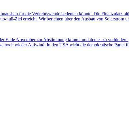
ahnausbau für die Verkehrswende bedeuten könnte. Die Finanzplatziniti
-null-Ziel erreicht. Wir berichten über den Ausbau von Solarstrom und
 der Ende November zur Abstimmung kommt und den es zu verhindern gi
weltweit wieder Aufwind. In den USA wirbt die demokratische Partei 