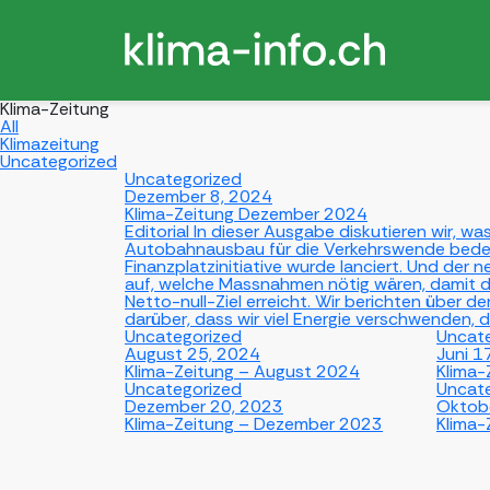
Klima-Zeitung
All
Klimazeitung
Uncategorized
Uncategorized
Dezember 8, 2024
Klima-Zeitung Dezember 2024
Editorial In dieser Ausgabe diskutieren wir, w
Autobahnausbau für die Verkehrswende bede
Finanzplatzinitiative wurde lanciert. Und der 
auf, welche Massnahmen nötig wären, damit d
Netto-null-Ziel erreicht. Wir berichten über 
darüber, dass wir viel Energie verschwenden, di
Uncategorized
Uncat
August 25, 2024
Juni 1
Klima-Zeitung – August 2024
Klima-
Uncategorized
Uncat
Dezember 20, 2023
Oktob
Klima-Zeitung – Dezember 2023
Klima-