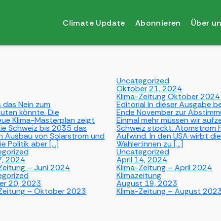
Climate Update
Abonnieren
Über u
Uncategorized
Oktober 21, 2024
Klima-Zeitung Oktober 2024
as das Nein zum
Editorial In dieser Ausgabe 
uten könnte. Die
Ende November zur Abstimmun
neue Klima-Masterplan zeigt
Einmal mehr müssen wir aufzei
ie Schweiz bis 2035 das
Schweiz stockt. Atomstrom h
den Ausbau von Solarstrom und
Aufwind. In den USA wirbt di
e Politik aber […]
Wähler:innen zu […]
egorized
Uncategorized
7, 2024
April 14, 2024
Zeitung – Juni 2024
Klima-Zeitung – April 2024
egorized
Klimazeitung
er 20, 2023
August 19, 2023
Zeitung – Oktober 2023
Klima-Zeitung – August 202