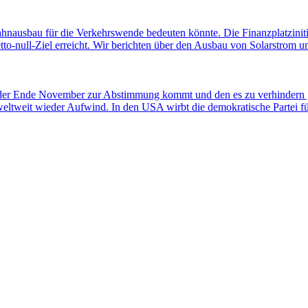
ahnausbau für die Verkehrswende bedeuten könnte. Die Finanzplatziniti
-null-Ziel erreicht. Wir berichten über den Ausbau von Solarstrom und
 der Ende November zur Abstimmung kommt und den es zu verhindern gi
weltweit wieder Aufwind. In den USA wirbt die demokratische Partei 