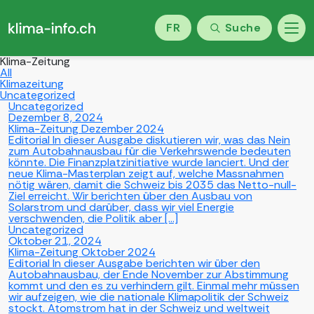
FR
Suche
Klima-Zeitung
All
Klimazeitung
Uncategorized
Uncategorized
Dezember 8, 2024
Klima-Zeitung Dezember 2024
Editorial In dieser Ausgabe diskutieren wir, was das Nein
zum Autobahnausbau für die Verkehrswende bedeuten
könnte. Die Finanzplatzinitiative wurde lanciert. Und der
neue Klima-Masterplan zeigt auf, welche Massnahmen
nötig wären, damit die Schweiz bis 2035 das Netto-null-
Ziel erreicht. Wir berichten über den Ausbau von
Solarstrom und darüber, dass wir viel Energie
verschwenden, die Politik aber […]
Uncategorized
Oktober 21, 2024
Klima-Zeitung Oktober 2024
Editorial In dieser Ausgabe berichten wir über den
Autobahnausbau, der Ende November zur Abstimmung
kommt und den es zu verhindern gilt. Einmal mehr müssen
wir aufzeigen, wie die nationale Klimapolitik der Schweiz
stockt. Atomstrom hat in der Schweiz und weltweit