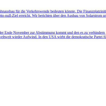
ahnausbau für die Verkehrswende bedeuten könnte. Die Finanzplatziniti
-null-Ziel erreicht. Wir berichten über den Ausbau von Solarstrom und
 der Ende November zur Abstimmung kommt und den es zu verhindern gi
weltweit wieder Aufwind. In den USA wirbt die demokratische Partei 