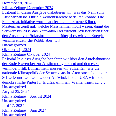
Dezember 8, 2024
Klima-Zeitung Dezember 2024
Editorial In dieser Ausgabe diskutieren wir, was das Nein zum
Autobahnausbau für die Verkehrswende bedeuten könnte. Die
Finanzplatzinitiative wurde lanciert. Und der neue Klima-
Masterplan zeigt auf, welche Massnahmen nötig wären, damit die
Schweiz bis 2035 das Netto-null-Ziel erreicht. Wir berichten über
den Ausbau von Solarstrom und darüber, dass wir viel Energie
verschwenden, die Politik aber […]
Uncategorized
Oktober 21, 2024
Klima-Zeitung Oktober 2024
Editorial In dieser Ausgabe berichten wir über den Autobahnausbau,
der Ende November zur Abstimmung kommt und den es zu
verhindern gilt. Einmal mehr müssen wir aufzeigen, wie die
nationale Klimapolitik der Schweiz stockt. Atomstrom hat in der
Schweiz und weltweit wieder Aufwind. In den USA wirbt die
demokratische Partei für Erdgas, um mehr Wähler:innen zu […]
Uncategorized
August 25, 2024
Klima-Zeitung – August 2024
Uncategorized
Juni 17, 2024
Klima-Zeitung – Juni 2024
Uncategorized