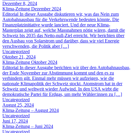
Dezember 8, 2024
Klima-Zeitung Dezember 2024
Editorial In dieser Ausgabe diskutieren wir, was das Nein zum
Autobahnausbau für die Verkehrswende bedeuten könnte. Die
Finanzplatzinitiative wurde lanciert. Und der neue Klima-
Masterplan zeigt auf, welche Massnahmen nötig wären, damit die
Schweiz bis 2035 das Netto-null-Ziel erreicht. Wir berichten über
den Ausbau von Solarstrom und darüber, dass wir viel Energie
verschwenden, die Politik aber […]
Uncategorized
Oktober 21, 2024
Klima-Zeitung Oktober 2024
Editorial In dieser Ausgabe berichten wir über den Autobahnausbau,
der Ende November zur Abstimmung kommt und den es zu
verhindern gilt. Einmal mehr müssen wir aufzeigen, wie die
nationale Klimapolitik der Schweiz stockt. Atomstrom hat in der
Schweiz und weltweit wieder Aufwind. In den USA wirbt die
demokratische Partei für Erdgas, um mehr Wähler:innen zu […]
Uncategorized
August 25, 2024
Klima-Zeitung – August 2024
Uncategorized
Juni 17, 2024
Klima-Zeitung – Juni 2024
Uncategorized