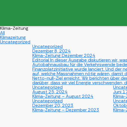
Klima-Zeitung
All
Klimazeitung
Uncategorized
Uncategorized
Dezember 8, 2024
Klima-Zeitung Dezember 2024
Editorial In dieser Ausgabe diskutieren wir, w
Autobahnausbau für die Verkehrswende bede
Finanzplatzinitiative wurde lanciert. Und der 
auf, welche Massnahmen nötig wären, damit d
Netto-null-Ziel erreicht. Wir berichten über 
darüber, dass wir viel Energie verschwenden, di
Uncategorized
Uncat
August 25, 2024
Juni 1
Klima-Zeitung – August 2024
Klima-
Uncategorized
Uncat
Dezember 20, 2023
Oktob
Klima-Zeitung – Dezember 2023
Klima-