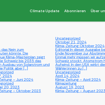
Climate Update
Abonnieren
Über u
Uncategorized
Oktober 21, 2024
Klima-Zeitung Oktober 2024
as das Nein zum
Editorial In dieser Ausgabe 
uten könnte. Die
Ende November zur Abstimmun
neue Klima-Masterplan zeigt
Einmal mehr müssen wir aufzei
ie Schweiz bis 2035 das
Schweiz stockt. Atomstrom h
den Ausbau von Solarstrom und
Aufwind. In den USA wirbt di
e Politik aber […]
Wähler:innen zu […]
egorized
Uncategorized
7, 2024
April 14, 2024
Zeitung – Juni 2024
Klima-Zeitung – April 2024
egorized
Klimazeitung
er 20, 2023
August 19, 2023
Zeitung – Oktober 2023
Klima-Zeitung – August 202