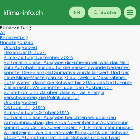
FR
Suche
Klima-Zeitung
All
Klimazeitung
Uncategorized
Uncategorized
Dezember 8, 2024
Klima-Zeitung Dezember 2024
Editorial In dieser Ausgabe diskutieren wir, was das Nein
zum Autobahnausbau für die Verkehrswende bedeuten
könnte. Die Finanzplatzinitiative wurde lanciert. Und der
neue Klima-Masterplan zeigt auf, welche Massnahmen
nötig wären, damit die Schweiz bis 2035 das Netto-null-
Ziel erreicht. Wir berichten über den Ausbau von
Solarstrom und darüber, dass wir viel Energie
verschwenden, die Politik aber […]
Uncategorized
Oktober 21, 2024
Klima-Zeitung Oktober 2024
Editorial In dieser Ausgabe berichten wir über den
Autobahnausbau, der Ende November zur Abstimmung
kommt und den es zu verhindern gilt. Einmal mehr müssen
wir aufzeigen, wie die nationale Klimapolitik der Schweiz
stockt. Atomstrom hat in der Schweiz und weltweit