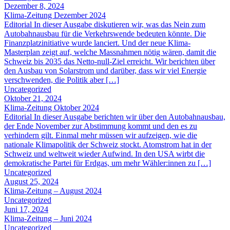
Dezember 8, 2024
Klima-Zeitung Dezember 2024
Editorial In dieser Ausgabe diskutieren wir, was das Nein zum
Autobahnausbau für die Verkehrswende bedeuten könnte. Die
Finanzplatzinitiative wurde lanciert. Und der neue Klima-
Masterplan zeigt auf, welche Massnahmen nötig wären, damit die
Schweiz bis 2035 das Netto-null-Ziel erreicht. Wir berichten über
den Ausbau von Solarstrom und darüber, dass wir viel Energie
verschwenden, die Politik aber […]
Uncategorized
Oktober 21, 2024
Klima-Zeitung Oktober 2024
Editorial In dieser Ausgabe berichten wir über den Autobahnausbau,
der Ende November zur Abstimmung kommt und den es zu
verhindern gilt. Einmal mehr müssen wir aufzeigen, wie die
nationale Klimapolitik der Schweiz stockt. Atomstrom hat in der
Schweiz und weltweit wieder Aufwind. In den USA wirbt die
demokratische Partei für Erdgas, um mehr Wähler:innen zu […]
Uncategorized
August 25, 2024
Klima-Zeitung – August 2024
Uncategorized
Juni 17, 2024
Klima-Zeitung – Juni 2024
Uncategorized