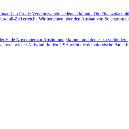
ahnausbau für die Verkehrswende bedeuten könnte. Die Finanzplatziniti
-null-Ziel erreicht. Wir berichten über den Ausbau von Solarstrom und
 der Ende November zur Abstimmung kommt und den es zu verhindern gi
weltweit wieder Aufwind. In den USA wirbt die demokratische Partei 