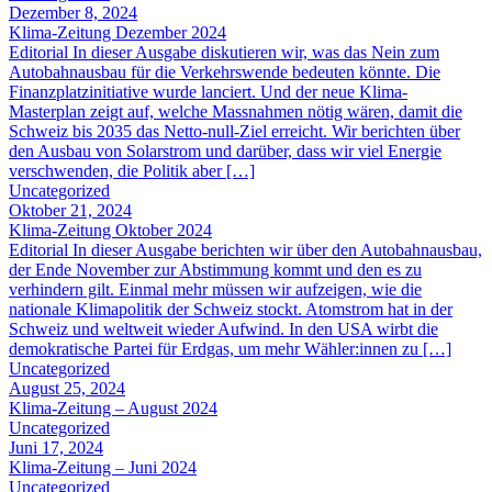
Dezember 8, 2024
Klima-Zeitung Dezember 2024
Editorial In dieser Ausgabe diskutieren wir, was das Nein zum
Autobahnausbau für die Verkehrswende bedeuten könnte. Die
Finanzplatzinitiative wurde lanciert. Und der neue Klima-
Masterplan zeigt auf, welche Massnahmen nötig wären, damit die
Schweiz bis 2035 das Netto-null-Ziel erreicht. Wir berichten über
den Ausbau von Solarstrom und darüber, dass wir viel Energie
verschwenden, die Politik aber […]
Uncategorized
Oktober 21, 2024
Klima-Zeitung Oktober 2024
Editorial In dieser Ausgabe berichten wir über den Autobahnausbau,
der Ende November zur Abstimmung kommt und den es zu
verhindern gilt. Einmal mehr müssen wir aufzeigen, wie die
nationale Klimapolitik der Schweiz stockt. Atomstrom hat in der
Schweiz und weltweit wieder Aufwind. In den USA wirbt die
demokratische Partei für Erdgas, um mehr Wähler:innen zu […]
Uncategorized
August 25, 2024
Klima-Zeitung – August 2024
Uncategorized
Juni 17, 2024
Klima-Zeitung – Juni 2024
Uncategorized