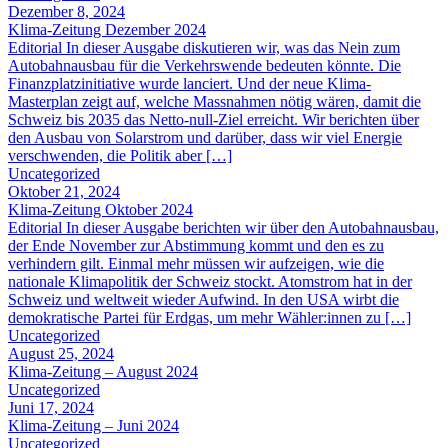
Dezember 8, 2024
Klima-Zeitung Dezember 2024
Editorial In dieser Ausgabe diskutieren wir, was das Nein zum
Autobahnausbau für die Verkehrswende bedeuten könnte. Die
Finanzplatzinitiative wurde lanciert. Und der neue Klima-
Masterplan zeigt auf, welche Massnahmen nötig wären, damit die
Schweiz bis 2035 das Netto-null-Ziel erreicht. Wir berichten über
den Ausbau von Solarstrom und darüber, dass wir viel Energie
verschwenden, die Politik aber […]
Uncategorized
Oktober 21, 2024
Klima-Zeitung Oktober 2024
Editorial In dieser Ausgabe berichten wir über den Autobahnausbau,
der Ende November zur Abstimmung kommt und den es zu
verhindern gilt. Einmal mehr müssen wir aufzeigen, wie die
nationale Klimapolitik der Schweiz stockt. Atomstrom hat in der
Schweiz und weltweit wieder Aufwind. In den USA wirbt die
demokratische Partei für Erdgas, um mehr Wähler:innen zu […]
Uncategorized
August 25, 2024
Klima-Zeitung – August 2024
Uncategorized
Juni 17, 2024
Klima-Zeitung – Juni 2024
Uncategorized