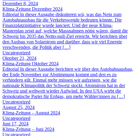
Dezember 8, 2024
Klima-Zeitung Dezember 2024
Editorial In dieser Ausgabe diskutieren wir, was das Nein zum
Autobahnausbau für die Verkehrswende bedeuten könnte. Die
Finanzplatzinitiative wurde lanciert. Und der neue Klima-
Masterplan zeigt auf, welche Massnahmen nötig wären, damit die
Schweiz bis 2035 das Netto-null-Ziel erreicht. Wir berichten über
den Ausbau von Solarstrom und darüber, dass wir viel Energie
verschwenden, die Politik aber […]
Uncategorized
Oktober 21, 2024
Klima-Zeitung Oktober 2024
Editorial In dieser Ausgabe berichten wir über den Autobahnausbau,
der Ende November zur Abstimmung kommt und den es zu
verhindern gilt. Einmal mehr müssen wir aufzeigen, wie die
nationale Klimapolitik der Schweiz stockt. Atomstrom hat in der
Schweiz und weltweit wieder Aufwind. In den USA wirbt die
demokratische Partei für Erdgas, um mehr Wähler:innen zu […]
Uncategorized
August 25, 2024
Klima-Zeitung – August 2024
Uncategorized
Juni 17, 2024
Klima-Zeitung – Juni 2024
Uncategorized