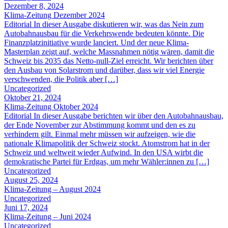
Dezember 8, 2024
Klima-Zeitung Dezember 2024
Editorial In dieser Ausgabe diskutieren wir, was das Nein zum
Autobahnausbau für die Verkehrswende bedeuten könnte. Die
Finanzplatzinitiative wurde lanciert. Und der neue Klima-
Masterplan zeigt auf, welche Massnahmen nötig wären, damit die
Schweiz bis 2035 das Netto-null-Ziel erreicht. Wir berichten über
den Ausbau von Solarstrom und darüber, dass wir viel Energie
verschwenden, die Politik aber […]
Uncategorized
Oktober 21, 2024
Klima-Zeitung Oktober 2024
Editorial In dieser Ausgabe berichten wir über den Autobahnausbau,
der Ende November zur Abstimmung kommt und den es zu
verhindern gilt. Einmal mehr müssen wir aufzeigen, wie die
nationale Klimapolitik der Schweiz stockt. Atomstrom hat in der
Schweiz und weltweit wieder Aufwind. In den USA wirbt die
demokratische Partei für Erdgas, um mehr Wähler:innen zu […]
Uncategorized
August 25, 2024
Klima-Zeitung – August 2024
Uncategorized
Juni 17, 2024
Klima-Zeitung – Juni 2024
Uncategorized