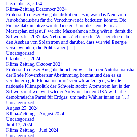
Dezember 8, 2024
Klima-Zeitung Dezember 2024
Editorial In dieser Ausgabe diskutieren wir, was das Nein zum
Autobahnausbau für die Verkehrswende bedeuten könnte. Die
Finanzplatzinitiative wurde lanciert. Und der neue Klima-
Masterplan zeigt auf, welche Massnahmen nötig wären, damit die
Schweiz bis 2035 das Netto-null-Ziel erreicht. Wir berichten über
den Ausbau von Solarstrom und darüber, dass wir viel Energie
verschwenden, die Politik aber […]
Uncategorized
Oktober 21, 2024
Klima-Zeitung Oktober 2024
Editorial In dieser Ausgabe berichten wir über den Autobahnausbau
der Ende November zur Abstimmung kommt und den es zu
verhindern gilt. Einmal mehr müssen wir aufzeigen, wie die
nationale Klimapolitik der Schweiz stockt. Atomstrom hat in der
Schweiz und weltweit wieder Aufwind. In den USA wirbt die
demokratische Partei für Erdgas, um mehr Wähler:innen zu […]
Uncategorized
August 25, 2024
Klima-Zeitung – August 2024
Uncategorized
Juni 17, 2024
Klima-Zeitung – Juni 2024
Uncategorized