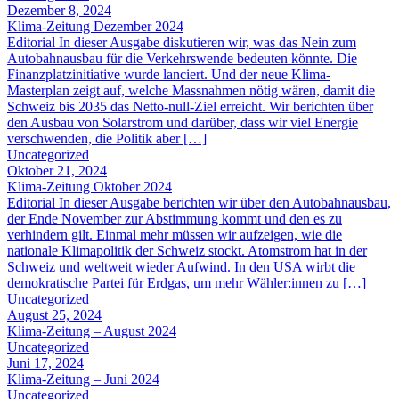
Dezember 8, 2024
Klima-Zeitung Dezember 2024
Editorial In dieser Ausgabe diskutieren wir, was das Nein zum
Autobahnausbau für die Verkehrswende bedeuten könnte. Die
Finanzplatzinitiative wurde lanciert. Und der neue Klima-
Masterplan zeigt auf, welche Massnahmen nötig wären, damit die
Schweiz bis 2035 das Netto-null-Ziel erreicht. Wir berichten über
den Ausbau von Solarstrom und darüber, dass wir viel Energie
verschwenden, die Politik aber […]
Uncategorized
Oktober 21, 2024
Klima-Zeitung Oktober 2024
Editorial In dieser Ausgabe berichten wir über den Autobahnausbau,
der Ende November zur Abstimmung kommt und den es zu
verhindern gilt. Einmal mehr müssen wir aufzeigen, wie die
nationale Klimapolitik der Schweiz stockt. Atomstrom hat in der
Schweiz und weltweit wieder Aufwind. In den USA wirbt die
demokratische Partei für Erdgas, um mehr Wähler:innen zu […]
Uncategorized
August 25, 2024
Klima-Zeitung – August 2024
Uncategorized
Juni 17, 2024
Klima-Zeitung – Juni 2024
Uncategorized