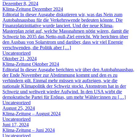
Dezember 8, 2024
Klima-Zeitung Dezember 2024
Editorial In dieser Ausgabe diskutieren wir, was das Nein zum
Autobahnausbau für die Verkehrswende bedeuten könnte. Die
Finanzplatzinitiative wurde lanciert. Und der neue Klima-
Masterplan zeigt auf, welche Massnahmen nötig wären, damit die
Schweiz bis 2035 das Netto-null-Ziel erreicht. Wir berichten über
den Ausbau von Solarstrom und darüber, dass wir viel Energie
verschwenden, die Politik aber […]
Uncategorized
Oktober 21, 2024
Klima-Zeitung Oktober 2024
Editorial In dieser Ausgabe berichten wir über den Autobahnausbau,
der Ende November zur Abstimmung kommt und den es zu
verhindern gilt. Einmal mehr müssen wir aufzeigen, wie die
nationale Klimapolitik der Schweiz stockt. Atomstrom hat in der
Schweiz und weltweit wieder Aufwind. In den USA wirbt die
demokratische Partei für Erdgas, um mehr Wähler:innen zu […]
Uncategorized
August 25, 2024
Klima-Zeitung – August 2024
Uncategorized
Juni 17, 2024
Klima-Zeitung – Juni 2024
Uncategorized