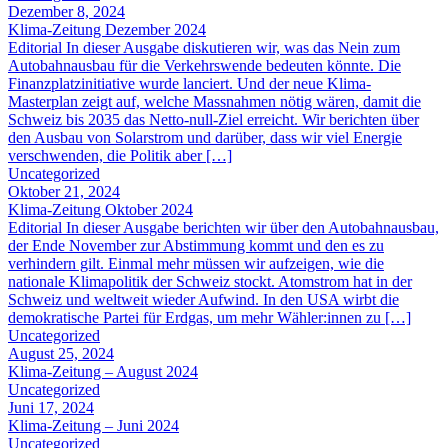
Dezember 8, 2024
Klima-Zeitung Dezember 2024
Editorial In dieser Ausgabe diskutieren wir, was das Nein zum
Autobahnausbau für die Verkehrswende bedeuten könnte. Die
Finanzplatzinitiative wurde lanciert. Und der neue Klima-
Masterplan zeigt auf, welche Massnahmen nötig wären, damit die
Schweiz bis 2035 das Netto-null-Ziel erreicht. Wir berichten über
den Ausbau von Solarstrom und darüber, dass wir viel Energie
verschwenden, die Politik aber […]
Uncategorized
Oktober 21, 2024
Klima-Zeitung Oktober 2024
Editorial In dieser Ausgabe berichten wir über den Autobahnausbau,
der Ende November zur Abstimmung kommt und den es zu
verhindern gilt. Einmal mehr müssen wir aufzeigen, wie die
nationale Klimapolitik der Schweiz stockt. Atomstrom hat in der
Schweiz und weltweit wieder Aufwind. In den USA wirbt die
demokratische Partei für Erdgas, um mehr Wähler:innen zu […]
Uncategorized
August 25, 2024
Klima-Zeitung – August 2024
Uncategorized
Juni 17, 2024
Klima-Zeitung – Juni 2024
Uncategorized