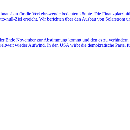
ahnausbau für die Verkehrswende bedeuten könnte. Die Finanzplatziniti
-null-Ziel erreicht. Wir berichten über den Ausbau von Solarstrom und
 der Ende November zur Abstimmung kommt und den es zu verhindern gi
weltweit wieder Aufwind. In den USA wirbt die demokratische Partei 