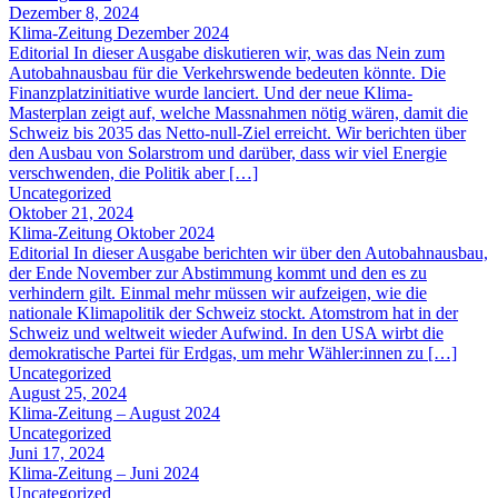
Dezember 8, 2024
Klima-Zeitung Dezember 2024
Editorial In dieser Ausgabe diskutieren wir, was das Nein zum
Autobahnausbau für die Verkehrswende bedeuten könnte. Die
Finanzplatzinitiative wurde lanciert. Und der neue Klima-
Masterplan zeigt auf, welche Massnahmen nötig wären, damit die
Schweiz bis 2035 das Netto-null-Ziel erreicht. Wir berichten über
den Ausbau von Solarstrom und darüber, dass wir viel Energie
verschwenden, die Politik aber […]
Uncategorized
Oktober 21, 2024
Klima-Zeitung Oktober 2024
Editorial In dieser Ausgabe berichten wir über den Autobahnausbau,
der Ende November zur Abstimmung kommt und den es zu
verhindern gilt. Einmal mehr müssen wir aufzeigen, wie die
nationale Klimapolitik der Schweiz stockt. Atomstrom hat in der
Schweiz und weltweit wieder Aufwind. In den USA wirbt die
demokratische Partei für Erdgas, um mehr Wähler:innen zu […]
Uncategorized
August 25, 2024
Klima-Zeitung – August 2024
Uncategorized
Juni 17, 2024
Klima-Zeitung – Juni 2024
Uncategorized