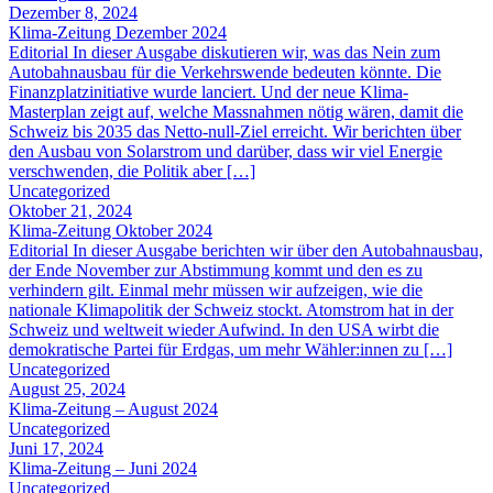
Dezember 8, 2024
Klima-Zeitung Dezember 2024
Editorial In dieser Ausgabe diskutieren wir, was das Nein zum
Autobahnausbau für die Verkehrswende bedeuten könnte. Die
Finanzplatzinitiative wurde lanciert. Und der neue Klima-
Masterplan zeigt auf, welche Massnahmen nötig wären, damit die
Schweiz bis 2035 das Netto-null-Ziel erreicht. Wir berichten über
den Ausbau von Solarstrom und darüber, dass wir viel Energie
verschwenden, die Politik aber […]
Uncategorized
Oktober 21, 2024
Klima-Zeitung Oktober 2024
Editorial In dieser Ausgabe berichten wir über den Autobahnausbau,
der Ende November zur Abstimmung kommt und den es zu
verhindern gilt. Einmal mehr müssen wir aufzeigen, wie die
nationale Klimapolitik der Schweiz stockt. Atomstrom hat in der
Schweiz und weltweit wieder Aufwind. In den USA wirbt die
demokratische Partei für Erdgas, um mehr Wähler:innen zu […]
Uncategorized
August 25, 2024
Klima-Zeitung – August 2024
Uncategorized
Juni 17, 2024
Klima-Zeitung – Juni 2024
Uncategorized