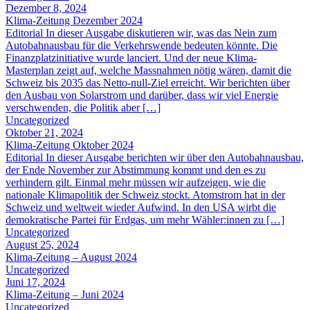
Dezember 8, 2024
Klima-Zeitung Dezember 2024
Editorial In dieser Ausgabe diskutieren wir, was das Nein zum
Autobahnausbau für die Verkehrswende bedeuten könnte. Die
Finanzplatzinitiative wurde lanciert. Und der neue Klima-
Masterplan zeigt auf, welche Massnahmen nötig wären, damit die
Schweiz bis 2035 das Netto-null-Ziel erreicht. Wir berichten über
den Ausbau von Solarstrom und darüber, dass wir viel Energie
verschwenden, die Politik aber […]
Uncategorized
Oktober 21, 2024
Klima-Zeitung Oktober 2024
Editorial In dieser Ausgabe berichten wir über den Autobahnausbau,
der Ende November zur Abstimmung kommt und den es zu
verhindern gilt. Einmal mehr müssen wir aufzeigen, wie die
nationale Klimapolitik der Schweiz stockt. Atomstrom hat in der
Schweiz und weltweit wieder Aufwind. In den USA wirbt die
demokratische Partei für Erdgas, um mehr Wähler:innen zu […]
Uncategorized
August 25, 2024
Klima-Zeitung – August 2024
Uncategorized
Juni 17, 2024
Klima-Zeitung – Juni 2024
Uncategorized