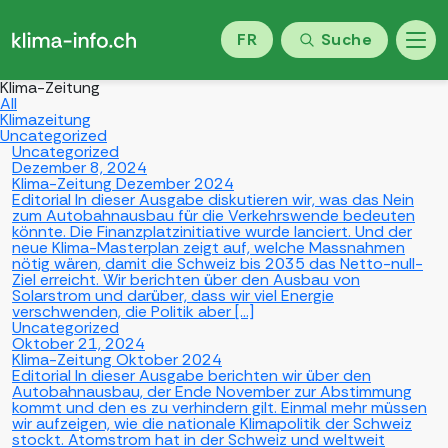
FR
Suche
Klima-Zeitung
All
Klimazeitung
Uncategorized
Uncategorized
Dezember 8, 2024
Klima-Zeitung Dezember 2024
Editorial In dieser Ausgabe diskutieren wir, was das Nein
zum Autobahnausbau für die Verkehrswende bedeuten
könnte. Die Finanzplatzinitiative wurde lanciert. Und der
neue Klima-Masterplan zeigt auf, welche Massnahmen
nötig wären, damit die Schweiz bis 2035 das Netto-null-
Ziel erreicht. Wir berichten über den Ausbau von
Solarstrom und darüber, dass wir viel Energie
verschwenden, die Politik aber […]
Uncategorized
Oktober 21, 2024
Klima-Zeitung Oktober 2024
Editorial In dieser Ausgabe berichten wir über den
Autobahnausbau, der Ende November zur Abstimmung
kommt und den es zu verhindern gilt. Einmal mehr müssen
wir aufzeigen, wie die nationale Klimapolitik der Schweiz
stockt. Atomstrom hat in der Schweiz und weltweit