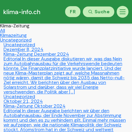
FR
Suche
Klima-Zeitung
All
Klimazeitung
Uncategorized
Uncategorized
Dezember 8, 2024
Klima-Zeitung Dezember 2024
Editorial In dieser Ausgabe diskutieren wir, was das Nein
zum Autobahnausbau für die Verkehrswende bedeuten
könnte. Die Finanzplatzinitiative wurde lanciert. Und der
neue Klima-Masterplan zeigt auf, welche Massnahmen
nötig wären, damit die Schweiz bis 2035 das Netto-null-
Ziel erreicht. Wir berichten über den Ausbau von
Solarstrom und darüber, dass wir viel Energie
verschwenden, die Politik aber […]
Uncategorized
Oktober 21, 2024
Klima-Zeitung Oktober 2024
Editorial In dieser Ausgabe berichten wir über den
Autobahnausbau, der Ende November zur Abstimmung
kommt und den es zu verhindern gilt. Einmal mehr müssen
wir aufzeigen, wie die nationale Klimapolitik der Schweiz
stockt. Atomstrom hat in der Schweiz und weltweit