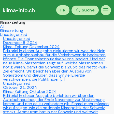
FR
Suche
Klima-Zeitung
All
Klimazeitung
Uncategorized
Uncategorized
Dezember 8, 2024
Klima-Zeitung Dezember 2024
Editorial In dieser Ausgabe diskutieren wir, was das Nein
zum Autobahnausbau für die Verkehrswende bedeuten
könnte. Die Finanzplatzinitiative wurde lanciert. Und der
neue Klima-Masterplan zeigt auf, welche Massnahmen
nötig wären, damit die Schweiz bis 2035 das Netto-null-
Ziel erreicht. Wir berichten über den Ausbau von
Solarstrom und darüber, dass wir viel Energie
verschwenden, die Politik aber […]
Uncategorized
Oktober 21, 2024
Klima-Zeitung Oktober 2024
Editorial In dieser Ausgabe berichten wir über den
Autobahnausbau, der Ende November zur Abstimmung
kommt und den es zu verhindern gilt. Einmal mehr müssen
wir aufzeigen, wie die nationale Klimapolitik der Schweiz
stockt. Atomstrom hat in der Schweiz und weltweit