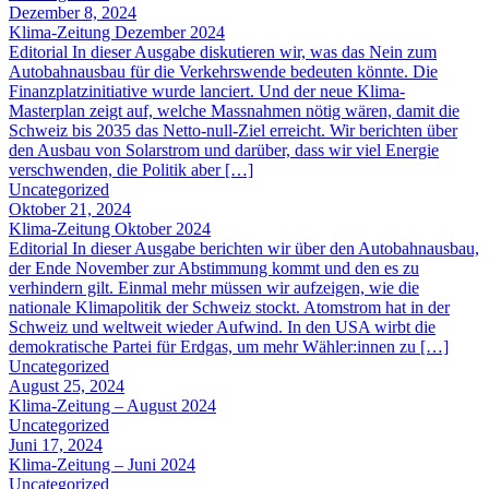
Dezember 8, 2024
Klima-Zeitung Dezember 2024
Editorial In dieser Ausgabe diskutieren wir, was das Nein zum
Autobahnausbau für die Verkehrswende bedeuten könnte. Die
Finanzplatzinitiative wurde lanciert. Und der neue Klima-
Masterplan zeigt auf, welche Massnahmen nötig wären, damit die
Schweiz bis 2035 das Netto-null-Ziel erreicht. Wir berichten über
den Ausbau von Solarstrom und darüber, dass wir viel Energie
verschwenden, die Politik aber […]
Uncategorized
Oktober 21, 2024
Klima-Zeitung Oktober 2024
Editorial In dieser Ausgabe berichten wir über den Autobahnausbau,
der Ende November zur Abstimmung kommt und den es zu
verhindern gilt. Einmal mehr müssen wir aufzeigen, wie die
nationale Klimapolitik der Schweiz stockt. Atomstrom hat in der
Schweiz und weltweit wieder Aufwind. In den USA wirbt die
demokratische Partei für Erdgas, um mehr Wähler:innen zu […]
Uncategorized
August 25, 2024
Klima-Zeitung – August 2024
Uncategorized
Juni 17, 2024
Klima-Zeitung – Juni 2024
Uncategorized