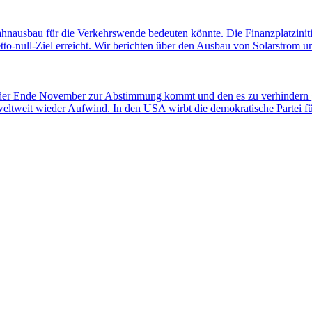
ahnausbau für die Verkehrswende bedeuten könnte. Die Finanzplatziniti
-null-Ziel erreicht. Wir berichten über den Ausbau von Solarstrom und
 der Ende November zur Abstimmung kommt und den es zu verhindern gi
weltweit wieder Aufwind. In den USA wirbt die demokratische Partei 