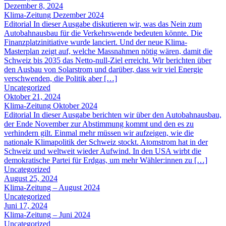
Dezember 8, 2024
Klima-Zeitung Dezember 2024
Editorial In dieser Ausgabe diskutieren wir, was das Nein zum
Autobahnausbau für die Verkehrswende bedeuten könnte. Die
Finanzplatzinitiative wurde lanciert. Und der neue Klima-
Masterplan zeigt auf, welche Massnahmen nötig wären, damit die
Schweiz bis 2035 das Netto-null-Ziel erreicht. Wir berichten über
den Ausbau von Solarstrom und darüber, dass wir viel Energie
verschwenden, die Politik aber […]
Uncategorized
Oktober 21, 2024
Klima-Zeitung Oktober 2024
Editorial In dieser Ausgabe berichten wir über den Autobahnausbau,
der Ende November zur Abstimmung kommt und den es zu
verhindern gilt. Einmal mehr müssen wir aufzeigen, wie die
nationale Klimapolitik der Schweiz stockt. Atomstrom hat in der
Schweiz und weltweit wieder Aufwind. In den USA wirbt die
demokratische Partei für Erdgas, um mehr Wähler:innen zu […]
Uncategorized
August 25, 2024
Klima-Zeitung – August 2024
Uncategorized
Juni 17, 2024
Klima-Zeitung – Juni 2024
Uncategorized