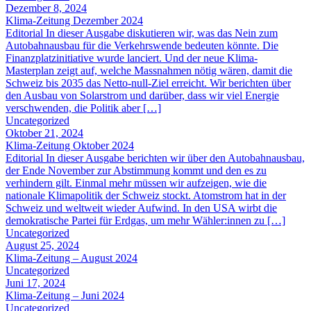
Dezember 8, 2024
Klima-Zeitung Dezember 2024
Editorial In dieser Ausgabe diskutieren wir, was das Nein zum
Autobahnausbau für die Verkehrswende bedeuten könnte. Die
Finanzplatzinitiative wurde lanciert. Und der neue Klima-
Masterplan zeigt auf, welche Massnahmen nötig wären, damit die
Schweiz bis 2035 das Netto-null-Ziel erreicht. Wir berichten über
den Ausbau von Solarstrom und darüber, dass wir viel Energie
verschwenden, die Politik aber […]
Uncategorized
Oktober 21, 2024
Klima-Zeitung Oktober 2024
Editorial In dieser Ausgabe berichten wir über den Autobahnausbau,
der Ende November zur Abstimmung kommt und den es zu
verhindern gilt. Einmal mehr müssen wir aufzeigen, wie die
nationale Klimapolitik der Schweiz stockt. Atomstrom hat in der
Schweiz und weltweit wieder Aufwind. In den USA wirbt die
demokratische Partei für Erdgas, um mehr Wähler:innen zu […]
Uncategorized
August 25, 2024
Klima-Zeitung – August 2024
Uncategorized
Juni 17, 2024
Klima-Zeitung – Juni 2024
Uncategorized