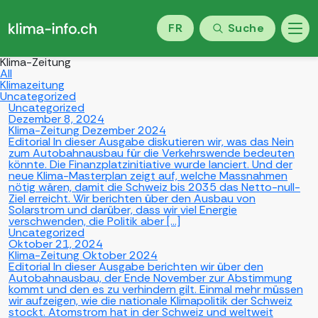
FR
Suche
Klima-Zeitung
All
Klimazeitung
Uncategorized
Uncategorized
Dezember 8, 2024
Klima-Zeitung Dezember 2024
Editorial In dieser Ausgabe diskutieren wir, was das Nein
zum Autobahnausbau für die Verkehrswende bedeuten
könnte. Die Finanzplatzinitiative wurde lanciert. Und der
neue Klima-Masterplan zeigt auf, welche Massnahmen
nötig wären, damit die Schweiz bis 2035 das Netto-null-
Ziel erreicht. Wir berichten über den Ausbau von
Solarstrom und darüber, dass wir viel Energie
verschwenden, die Politik aber […]
Uncategorized
Oktober 21, 2024
Klima-Zeitung Oktober 2024
Editorial In dieser Ausgabe berichten wir über den
Autobahnausbau, der Ende November zur Abstimmung
kommt und den es zu verhindern gilt. Einmal mehr müssen
wir aufzeigen, wie die nationale Klimapolitik der Schweiz
stockt. Atomstrom hat in der Schweiz und weltweit