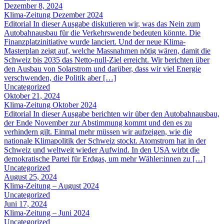
Dezember 8, 2024
Klima-Zeitung Dezember 2024
Editorial In dieser Ausgabe diskutieren wir, was das Nein zum
Autobahnausbau für die Verkehrswende bedeuten könnte. Die
Finanzplatzinitiative wurde lanciert. Und der neue Klima-
Masterplan zeigt auf, welche Massnahmen nötig wären, damit die
Schweiz bis 2035 das Netto-null-Ziel erreicht. Wir berichten über
den Ausbau von Solarstrom und darüber, dass wir viel Energie
verschwenden, die Politik aber […]
Uncategorized
Oktober 21, 2024
Klima-Zeitung Oktober 2024
Editorial In dieser Ausgabe berichten wir über den Autobahnausbau,
der Ende November zur Abstimmung kommt und den es zu
verhindern gilt. Einmal mehr müssen wir aufzeigen, wie die
nationale Klimapolitik der Schweiz stockt. Atomstrom hat in der
Schweiz und weltweit wieder Aufwind. In den USA wirbt die
demokratische Partei für Erdgas, um mehr Wähler:innen zu […]
Uncategorized
August 25, 2024
Klima-Zeitung – August 2024
Uncategorized
Juni 17, 2024
Klima-Zeitung – Juni 2024
Uncategorized